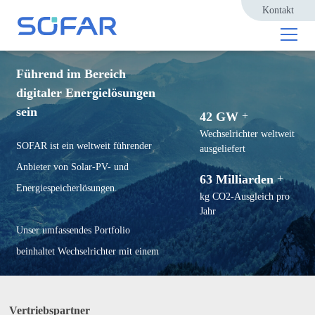
Kontakt
Führend im Bereich
digitaler Energielösungen
sein
42 GW
+
Wechselrichter weltweit
SOFAR ist ein weltweit führender
ausgeliefert
Anbieter von Solar-PV- und
63 Milliarden
+
Energiespeicherlösungen.
kg CO2-Ausgleich pro
Jahr
Unser umfassendes Portfolio
beinhaltet Wechselrichter mit einem
Leistungsbereich von 1 kW bis 350
kW, Batteriespeichersysteme, ESS-
Vertriebspartner
Lösungen für